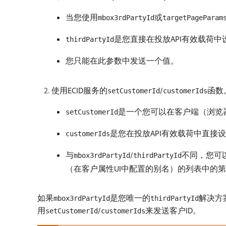
当您使用
或
mbox3rdPartyId
targetPageParam
是您直接在投放API有效载荷
thirdPartyId
您只能在此参数中发送一个值。
使用ECID服务的
/
函数
setCustomerId
customerIds
是一个您可以在客户端（浏览器）实
setCustomerId
是您在投放API有效载荷中直接
customerIds
与
/
不同，您可以
mbox3rdPartyId
thirdPartyId
（在客户属性UI中配置的别名）的列表中的第
如果
是您唯一的
解决方案
mbox3rdPartyId
thirdPartyId
用
/
来发送客户ID。
setCustomerId
customerIds