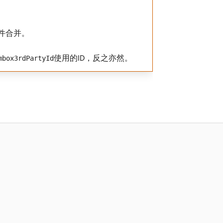
件合并。
使用的ID，反之亦然。
mbox3rdPartyId