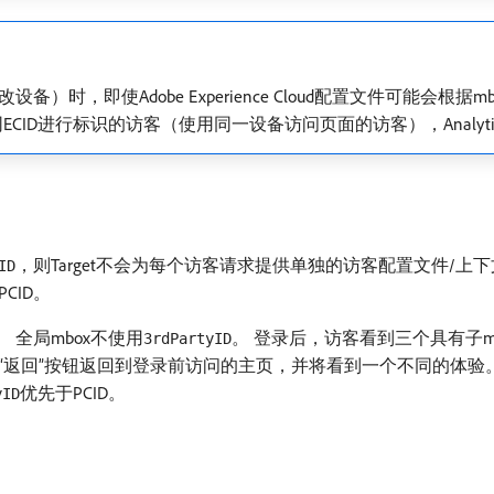
如访客更改设备）时，即使Adobe Experience Cloud配置文件可能会根
D进行标识的访客（使用同一设备访问页面的访客），Analytics for
，则Target不会为每个访客请求提供单独的访客配置文件/上
ID
CID。
全局mbox不使用
。 登录后，访客看到三个具有子m
3rdPartyID
“返回”按钮返回到登录前访问的主页，并将看到一个不同的体验。
优先于PCID。
yID