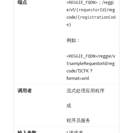
；/reggi
<REGGIE_FQDN>
e/v1/
/reg
{requestorId}
code/
{registrationCod
e}
例如：
/reggie/v
<REGGIE_FQDN>
1/sampleRequestorId/reg
code/TJCFK？
format=xml
流式处理应用程序
或
程序员服务
1.请求者