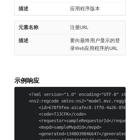
应用程序版本
注册URL
要向最终用户显示的登
录Web应用程序的URL
示例响应
    <?xml version="1.0" encoding="UTF-8" standalo
    <ns2:regcode xmlns:ns2="model.mvc.reggie.pass
        <id>678f9fea-a1cafec8-1ff0-4a26-8564-f6cd
        <code>TJJCFK</code>

        <requestor>sampleRequestorId</requestor>

        <mvpd>sampleMvpdId</mvpd>

        <generated>1348039846647</generated>
