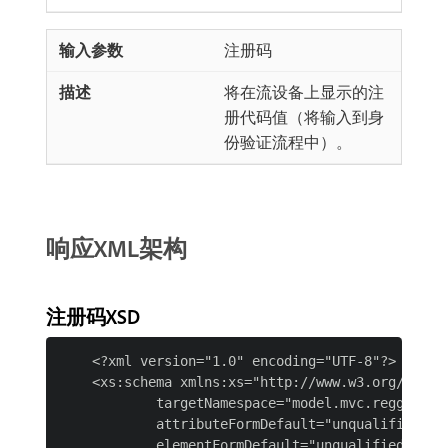
注册码
将在流设备上显示的注
册代码值（将输入到身
份验证流程中）。
响应XML架构
注册码XSD
    <?xml version="1.0" encoding="UTF-8"?>

    <xs:schema xmlns:xs="http://www.w3.org/2001/
            targetNamespace="model.mvc.reggie.pas
            attributeFormDefault="unqualified"

            elementFormDefault="unqualified">
