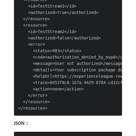
    <id>TestStream1</id>

    <authorized>true</authorized>

  </resource>

  <resource>

    <id>TestStream2</id>

    <authorized>false</authorized>

    <error>

      <status>403</status>

      <code>authorization_denied_by_mvpd</code>

      <message>User not authorized</message>

      <details>Your subscription package does not
      <helpUrl>https://experienceleague-review.c
      <trace>0453f8c8-167a-4429-8784-cd32cfeaee58
      <action>none</action>

    </error>

  </resource>

JSON：