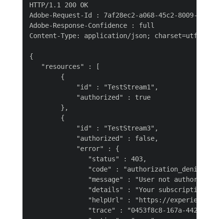
HTTP/1.1 200 OK

Adobe-Request-Id : 7af28ec2-a068-45c2-8009-f54430
Adobe-Response-Confidence : full

Content-Type: application/json; charset=utf-8

{

   "resources" : [

        {

            "id" : "TestStream1",

            "authorized" : true

        },

        {

            "id" : "TestStream3",

            "authorized" : false,

            "error" : {

               "status" : 403,

               "code" : "authorization_denied_by_
               "message" : "User not authorized",
               "details" : "Your subscription pa
               "helpUrl" : "https://experiencele
               "trace" : "0453f8c8-167a-4429-8784