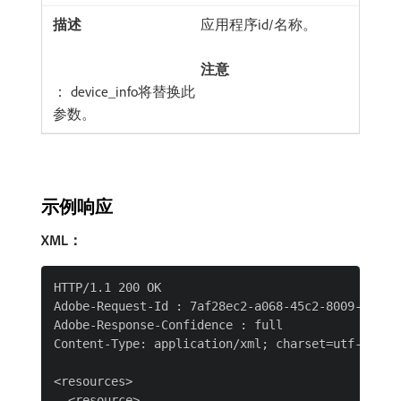
应用程序id/名称。
注意
： device_info将替换此
参数。
示例响应
XML：
HTTP/1.1 200 OK

Adobe-Request-Id : 7af28ec2-a068-45c2-8009-f54430
Adobe-Response-Confidence : full

Content-Type: application/xml; charset=utf-8

<resources>

  <resource>
