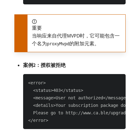
重要
当响应来自代理MVPD时，它可能包含一
个名为
的附加元素。
proxyMvpd
案例2：授权被拒绝
<error>

  <status>403</status>

  <message>User not authorized</message>

  <details>Your subscription package does not
  Please go to http://www.ca.ble/upgrade in o