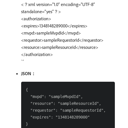
<？xml version=“1.0” encoding=“UTF-8”
standalone=“yes”？>
<authorization>
<expires>1348148289000</expires>
<mvpd>sampleMvpdId</mvpd>
<requestor>sampleRequestorId</requestor>
<resource>sampleResourceId</resource>
</authorization>
`’
JSON：
{

  "mvpd": "sampleMvpdId",

  "resource": "sampleResourceId",

  "requestor": "sampleRequestorId",

  "expires": "1348148289000"
