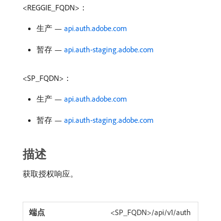
<REGGIE_FQDN>：
生产 —
api.auth.adobe.com
暂存 —
api.auth-staging.adobe.com
<SP_FQDN>：
生产 —
api.auth.adobe.com
暂存 —
api.auth-staging.adobe.com
描述
获取授权响应。
<SP_FQDN>/api/v1/auth