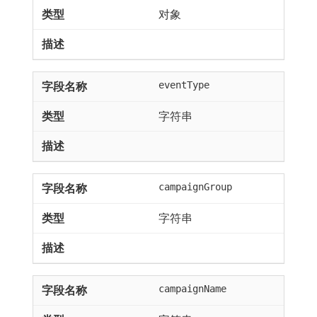
对象
eventType
字符串
campaignGroup
字符串
campaignName