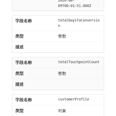
2020-06-
09T00:01:51.000Z
totalDaysToConversio
n
整数
totalTouchpointCount
整数
customerProfile
对象