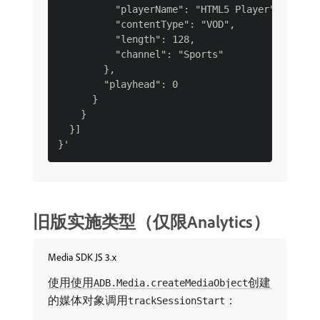
          "playerName": "HTML5 Player",

          "contentType": "VOD",

          "length": 128,

          "channel": "Sports"

        },

        "playhead": 0

      }

    }

  }]

旧版实施类型（仅限Analytics）
Media SDK JS 3.x
使用使用
创建
ADB.Media.createMediaObject
的媒体对象调用
：
trackSessionStart