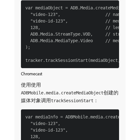
var mediaObject = ADB.Media.createMediaObject(
  "video-123",                  // name

  "video-id-123",               // media ID

  128,                          // length (sec
  ADB.Media.StreamType.VOD,     // stream type
  ADB.Media.MediaType.Video     // media type

);

Chromecast
使用使用
创建的
ADBMobile.media.createMediaObject
媒体对象调用
：
trackSessionStart
var mediaInfo = ADBMobile.media.createMediaObj
  "video-123",                        // name

  "video-id-123",                     // media
  128,                                // lengt