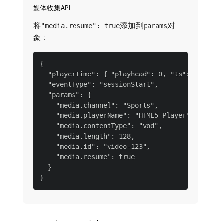
媒体收集API
将
添加到
对
"media.resume": true
params
象：
{

  "playerTime": { "playhead": 0, "ts": 1699523
  "eventType": "sessionStart",

  "params": {

    "media.channel": "Sports",

    "media.playerName": "HTML5 Player",

    "media.contentType": "vod",

    "media.length": 128,

    "media.id": "video-123",

    "media.resume": true

  }
