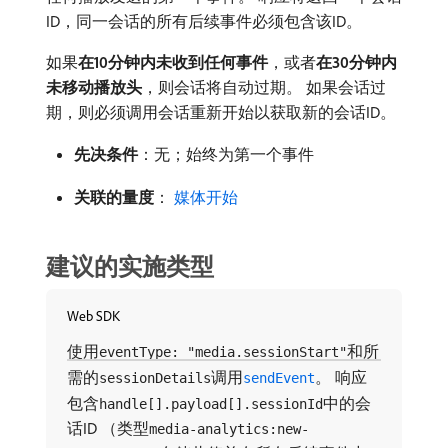
ID，同一会话的所有后续事件必须包含该ID。
如果​
在10分钟内未收到任何事件
，或者​
在30分钟内
未移动播放头
，则会话将自动过期。 如果会话过
期，则必须调用会话重新开始以获取新的会话ID。
先决条件
：无；始终为第一个事件
关联的量度
：
媒体开始
建议的实施类型
Web SDK
使用
和所
eventType: "media.sessionStart"
需的
调用
。 响应
sessionDetails
sendEvent
包含
中的会
handle[].payload[].sessionId
话ID （类型
media-analytics:new-