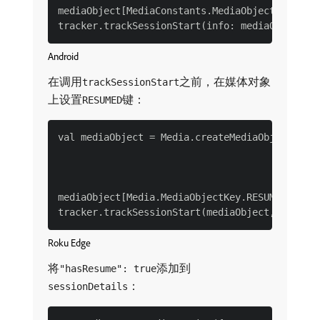
mediaObject[MediaConstants.MediaObjectKey.resu
Android
在调用
之前，在媒体对象
trackSessionStart
上设置
键：
RESUMED
val mediaObject = Media.createMediaObject("vid
                                          Medi
                                          Medi
mediaObject[Media.MediaObjectKey.RESUMED] = tr
Roku Edge
将
添加到
"hasResume": true
：
sessionDetails