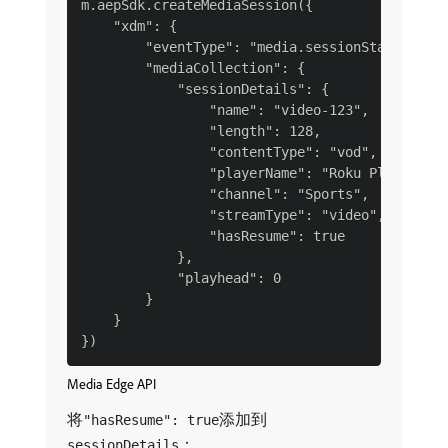
m.aepSdk.createMediaSession({

    "xdm": {

        "eventType": "media.sessionStart",

        "mediaCollection": {

            "sessionDetails": {

                "name": "video-123",

                "length": 128,

                "contentType": "vod",

                "playerName": "Roku Player",

                "channel": "Sports",

                "streamType": "video",

                "hasResume": true

            },

            "playhead": 0

        }

    }

Media Edge API
将
添加到
"hasResume": true
：
sessionDetails