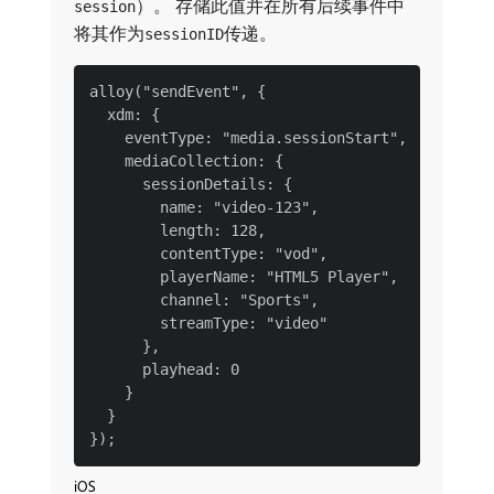
）。 存储此值并在所有后续事件中
session
将其作为
传递。
sessionID
alloy("sendEvent", {

  xdm: {

    eventType: "media.sessionStart",

    mediaCollection: {

      sessionDetails: {

        name: "video-123",

        length: 128,

        contentType: "vod",

        playerName: "HTML5 Player",

        channel: "Sports",

        streamType: "video"

      },

      playhead: 0

    }

  }

iOS