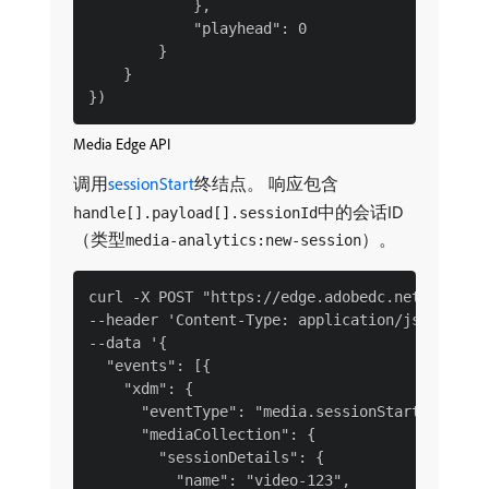
            },

            "playhead": 0

        }

    }

Media Edge API
调用
sessionStart
终结点。 响应包含
中的会话ID
handle[].payload[].sessionId
（类型
）。
media-analytics:new-session
curl -X POST "https://edge.adobedc.net/ee/va/v
--header 'Content-Type: application/json' \

--data '{

  "events": [{

    "xdm": {

      "eventType": "media.sessionStart",

      "mediaCollection": {

        "sessionDetails": {

          "name": "video-123",
