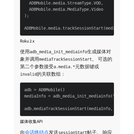
  ADBMobile.media.StreamType.VOD,

  ADBMobile.media.MediaType.Video

);

Roku 2.x
使用
生成媒体对
adb_media_init_mediainfo
象并调用
。 可选的
mediaTrackSessionStart
第二个参数接受
元数据键或
a.media.*
的关联数组：
invalid
adb = ADBMobile()

mediaInfo = adb_media_init_mediainfo("video-12
媒体收集API
向
会话终结点
发送
帖子。 响应
sessionStart