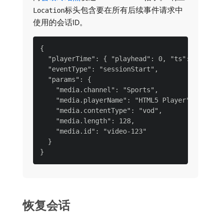
标头包含要在所有后续事件请求中
Location
使用的会话ID。
{

  "playerTime": { "playhead": 0, "ts": 1699523
  "eventType": "sessionStart",

  "params": {

    "media.channel": "Sports",

    "media.playerName": "HTML5 Player",

    "media.contentType": "vod",

    "media.length": 128,

    "media.id": "video-123"

  }

恢复会话