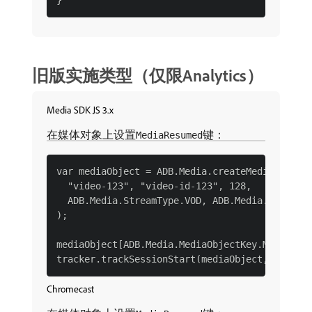
旧版实施类型（仅限Analytics）
Media SDK JS 3.x
在媒体对象上设置
键：
MediaResumed
var mediaObject = ADB.Media.createMediaObject(
  "video-123", "video-id-123", 128,

  ADB.Media.StreamType.VOD, ADB.Media.MediaTyp
);

mediaObject[ADB.Media.MediaObjectKey.MediaResu
Chromecast