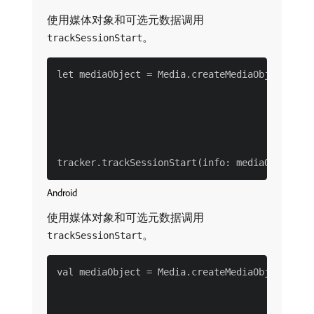
使用媒体对象和可选元数据调用
。
trackSessionStart
let mediaObject = Media.createMediaObjectWith(
                                              
                                           len
                                       streamT
                                        mediaT
Android
使用媒体对象和可选元数据调用
。
trackSessionStart
val mediaObject = Media.createMediaObject("vid
                                          "vid
                                          128,