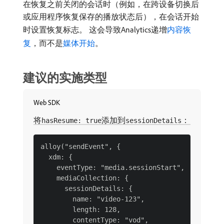
在恢复之前关闭的会话时（例如，在跨设备切换后
或应用程序恢复保存的播放状态后），在会话开始
时设置恢复标志。 这会导致Analytics递增
内容恢
复
，而不是
媒体开始
。
建议的实施类型
Web SDK
将
添加到
：
hasResume: true
sessionDetails
alloy("sendEvent", {

  xdm: {

    eventType: "media.sessionStart",

    mediaCollection: {

      sessionDetails: {

        name: "video-123",

        length: 128,

        contentType: "vod",
