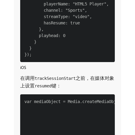
        playerName: "HTML5 Player",

        channel: "Sports",

        streamType: "video",

        hasResume: true

      },

      playhead: 0

    }

  }

iOS
在调用
之前，在媒体对象
trackSessionStart
上设置
键：
resumed
var mediaObject = Media.createMediaObjectWith(
                                              
                                           len
                                       streamT
                                        mediaT