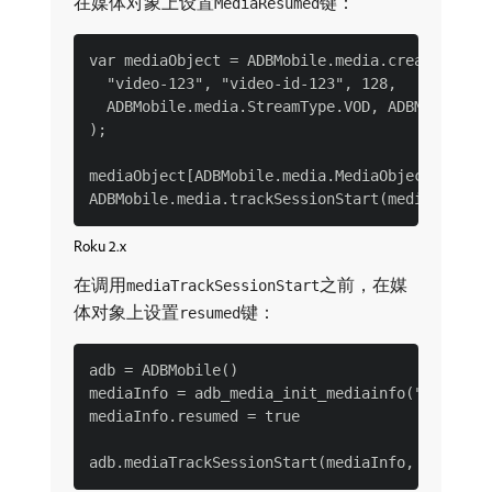
在媒体对象上设置
键：
MediaResumed
var mediaObject = ADBMobile.media.createMediaO
  "video-123", "video-id-123", 128,

  ADBMobile.media.StreamType.VOD, ADBMobile.me
);

mediaObject[ADBMobile.media.MediaObjectKey.Med
Roku 2.x
在调用
之前，在媒
mediaTrackSessionStart
体对象上设置
键：
resumed
adb = ADBMobile()

mediaInfo = adb_media_init_mediainfo("video-12
mediaInfo.resumed = true
