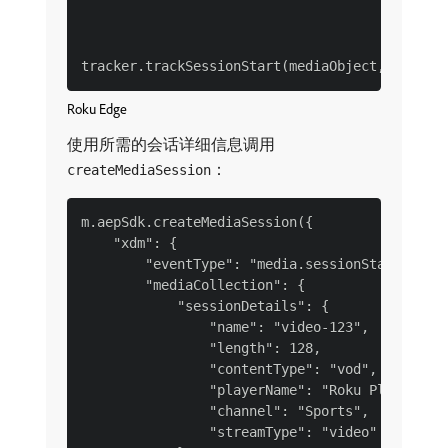
                                          Medi
                                          Medi
Roku Edge
使用所需的会话详细信息调用
：
createMediaSession
m.aepSdk.createMediaSession({

    "xdm": {

        "eventType": "media.sessionStart",

        "mediaCollection": {

            "sessionDetails": {

                "name": "video-123",

                "length": 128,

                "contentType": "vod",

                "playerName": "Roku Player",

                "channel": "Sports",

                "streamType": "video"
