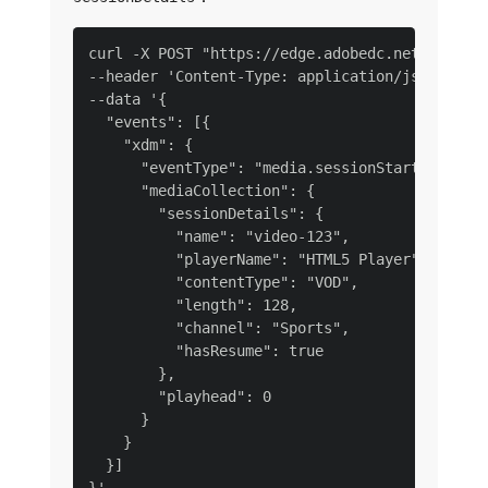
curl -X POST "https://edge.adobedc.net/ee/va/v
--header 'Content-Type: application/json' \

--data '{

  "events": [{

    "xdm": {

      "eventType": "media.sessionStart",

      "mediaCollection": {

        "sessionDetails": {

          "name": "video-123",

          "playerName": "HTML5 Player",

          "contentType": "VOD",

          "length": 128,

          "channel": "Sports",

          "hasResume": true

        },

        "playhead": 0

      }

    }

  }]
