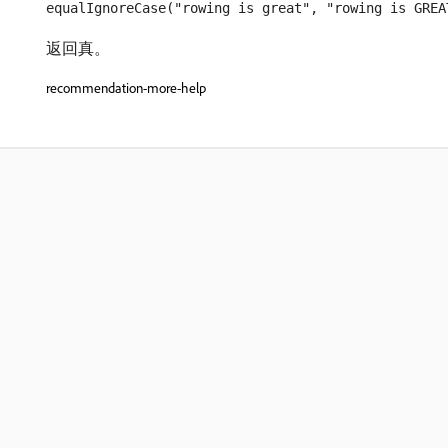
equalIgnoreCase("rowing is great", "rowing is GREA
返回真。
recommendation-more-help