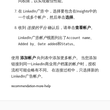
问权限，以实现最佳性能。
在​
LinkedIn广告
​中，选择要包含在Insights中的
一个或多个帐户，然后单击​
选择
。
收到​
连接的平台
​确认后，请单击​
查看帐户
。
LinkedIn广告帐户
​视图列出了
、
Account name
、
和
。
Added by
Date added
Status
使用​
添加帐户
​向列表中添加更多帐户。 当您添加
链接到同一LinkedIn商业用户档案的帐户时，授权
流程可能会略有不同。 在连接过程中，只选择新的
LinkedIn广告帐户。
recommendation-more-help