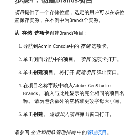
项目
​提供了一个存储位置，选定的用户可以在该位
置保存资源，在本例中为Brands个资源。
从​_存储_选项卡
​创建Brands项目：
导航到Admin Console中的​
存储
​选项卡。
单击侧面导航中的​
项目
。
项目
​选项卡打开。
单击​
创建项目
。 将打开​
新建项目
​弹出窗口。
在项目名称字段中输入
Adobe GenStudio
。 输入与此处显示的完全相同的项目名
Brands
称。 请勿包含额外的空格或更改字母大小写。
单击​
创建
。
邀请加入项目
​弹出窗口打开。
请参阅​
企业和团队管理指南
​中的
管理项目
。