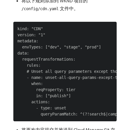
将以下规则添加到 WKND 项目的
文件中。
/config/cdn.yaml
kind: "CDN"

version: "1"

metadata:

  envTypes: ["dev", "stage", "prod"]

data:

  requestTransformations:

    rules:

    # Unset all query parameters except those nee
    - name: unset-all-query-params-except-those-n
      when:

        reqProperty: tier

        in: ["publish"]

      actions:

        - type: unset

将更改内容提交并推送到 Cloud Manager Git 存