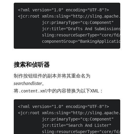
<?xml version="1.0" encoding="UTF-8"?>

<jcr:root xmlns:sling="http://sling.apache.org/j
          jcr:primaryType="cq:Component"

          jcr:title="Drafts And Submissions"

          sling:resourceSuperType="core/fd/compo
搜索和侦听器
制作按钮组件的副本并将其重命名为​
searchandlister
。
将
中的内容替换为以下XML：
.content.xml
<?xml version="1.0" encoding="UTF-8"?>

<jcr:root xmlns:sling="http://sling.apache.org/j
          jcr:primaryType="cq:Component"

          jcr:title="Search And Lister"

          sling:resourceSuperType="core/fd/compon