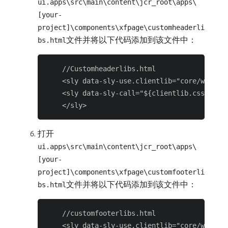
ui.apps\src\main\content\jcr_root\apps\
[your-
project]\components\xfpage\customheaderli
文件并将以下代码添加到该文件中：
bs.html
    //Customheaderlibs.html

    <sly data-sly-use.clientlib="core/wcm/com
    <sly data-sly-call="${clientlib.css @ cat
打开
ui.apps\src\main\content\jcr_root\apps\
[your-
project]\components\xfpage\customfooterli
文件并将以下代码添加到该文件中：
bs.html
    //customfooterlibs.html

    <sly data-sly-use.clientlib="core/wcm/com