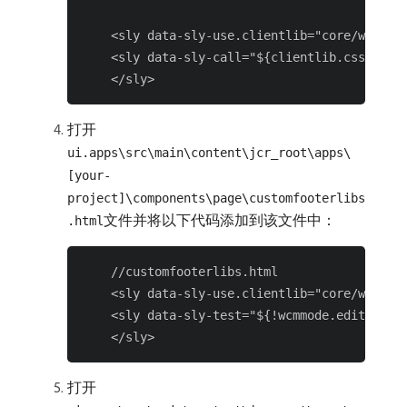
    <sly data-sly-use.clientlib="core/wcm/com
    <sly data-sly-call="${clientlib.css @ cat
打开
ui.apps\src\main\content\jcr_root\apps\
[your-
project]\components\page\customfooterlibs
文件并将以下代码添加到该文件中：
.html
    //customfooterlibs.html

    <sly data-sly-use.clientlib="core/wcm/com
    <sly data-sly-test="${!wcmmode.edit}" dat
打开