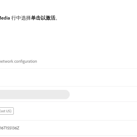
Media
​行中选择​
单击以激活
。