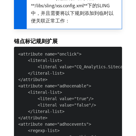
**/libs/sling/xss.config.xml**​下的SLING
中，并且需要将以下规则添加到临时以
便关联正常工作：
锚点标记规则扩展
<attribute name="onclick">

    <literal-list>

        <literal value="CQ_Analytics.Sitecatalyst
    </literal-list>

</attribute>

<attribute name="adhocenable">

    <literal-list>

        <literal value="true"/>

        <literal value="false"/>

    </literal-list>

</attribute>

<attribute name="adhocevents">

    <regexp-list>
