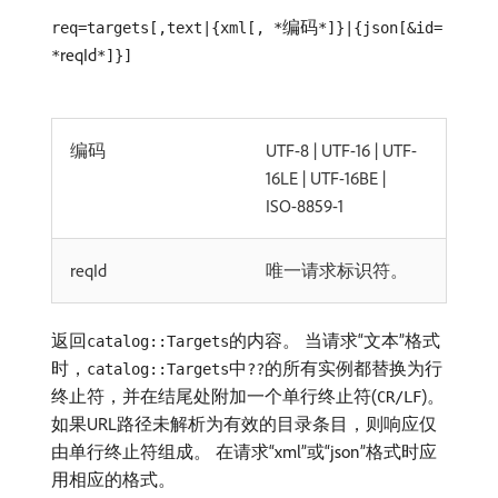
编码
req=targets[,text|{xml[, *
*]}|{json[&id=
reqId
*
*]}]
编码
UTF-8 | UTF-16 | UTF-
16LE | UTF-16BE |
ISO-8859-1
reqId
唯一请求标识符。
返回
的内容。 当请求“文本”格式
catalog::Targets
时，
中
的所有实例都替换为行
catalog::Targets
??
终止符，并在结尾处附加一个单行终止符(
)。
CR/LF
如果URL路径未解析为有效的目录条目，则响应仅
由单行终止符组成。 在请求“xml”或“json”格式时应
用相应的格式。