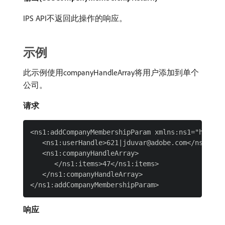
IPS API不返回此操作的响应。
示例
此示例使用companyHandleArray将用户添加到单个
公司。
请求
<ns1:addCompanyMembershipParam xmlns:ns1="http://
   <ns1:userHandle>621|jduvar@adobe.com</ns1:user
   <ns1:companyHandleArray>

      </ns1:items>47</ns1:items>

   </ns1:companyHandleArray>

响应