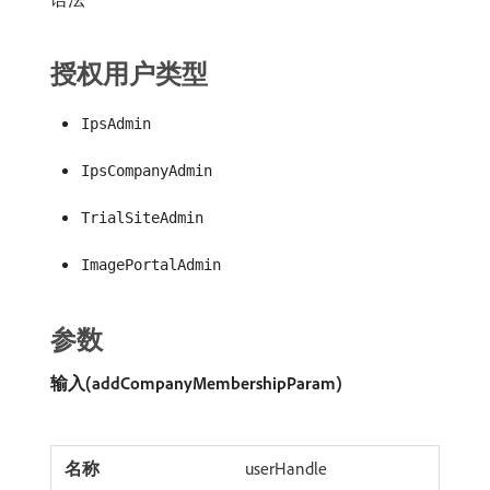
授权用户类型
IpsAdmin
IpsCompanyAdmin
TrialSiteAdmin
ImagePortalAdmin
参数
输入(addCompanyMembershipParam)
userHandle