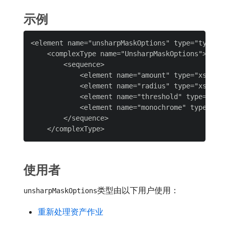
示例
<element name="unsharpMaskOptions" type="types:Un
    <complexType name="UnsharpMaskOptions">

        <sequence>

            <element name="amount" type="xsd:doub
            <element name="radius" type="xsd:doub
            <element name="threshold" type="xsd:i
            <element name="monochrome" type="xsd:
        </sequence>

使用者
类型由以下用户使用：
unsharpMaskOptions
重新处理资产作业