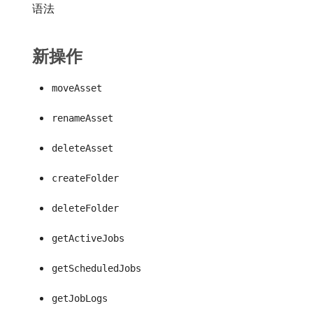
语法
新操作
moveAsset
renameAsset
deleteAsset
createFolder
deleteFolder
getActiveJobs
getScheduledJobs
getJobLogs