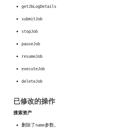
getJbLogDetails
submitJob
stopJob
pauseJob
resumeJob
executeJob
deleteJob
已修改的操作
搜索资产
删除了
参数。
name