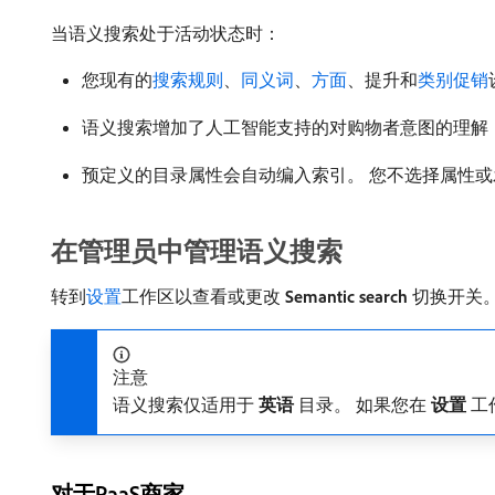
当语义搜索处于活动状态时：
您现有的
搜索规则
、
同义词
、
方面
、提升和
类别促销
语义搜索增加了人工智能支持的对购物者意图的理解
预定义的目录属性会自动编入索引。 您不选择属性
在管理员中管理语义搜索
转到
设置
工作区以查看或更改​
Semantic search
​切换开关
注意
语义搜索仅适用于​
英语
​目录。 如果您在​
设置
​工
对于PaaS商家