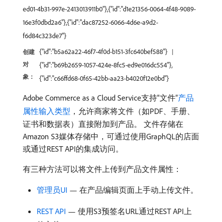
ed01-4b31-997e-2413013911b0"},{"id":"d1e21356-0064-4f48-9089-
16e3f0dbd2a6"},{"id":"dac87252-6066-4d6e-a9d2-
f6d84c323de7"}
{"id":"b5a62a22-46f7-4f0d-b151-3fc640bef588"}
创建
对
{"id":"b69b2659-1057-424e-8fc5-ed9e016dc554"},
象：
{"id":"c66ffd68-0f65-42bb-aa23-b4020f12e0bd"}
Adobe Commerce as a Cloud Service支持“文件”
产品
属性输入类型
，允许商家将文件（如PDF、手册、
证书和数据表）直接附加到产品。 文件存储在
Amazon S3媒体存储中，可通过使用GraphQL的店面
或通过REST API的集成访问。
有三种方法可以将文件上传到产品文件属性：
管理员UI
— 在产品编辑页面上手动上传文件。
REST API
— 使用S3预签名URL通过REST API上