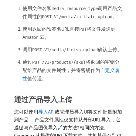
使用文件名和
调用产品文
media_resource_type
件属性的
。
POST V1/media/initiate-upload
使用返回的预签名URL直接
将文件发送到
PUT
Amazon S3。
调用
确认上传。
POST V1/media/finish-upload
通过
将返回的密钥分
PUT /V1/products/{sku}
配给产品的文件属性，并将密钥作为
自定义属
性
值传递。
通过产品导入上传
您可以使用
导入API
或管理员导入UI将文件批量附加
到产品。 产品文件属性仅支持从外部URL导入，它
遵循与产品图像导入
🔗
的方法2相同的方法。
Commerce从提供的URL下载文件，并将其保存到S3