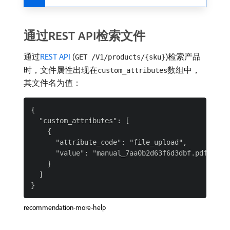
通过REST API检索文件
通过
REST API
(
)检索产品
GET /V1/products/{sku}
时，文件属性出现在
数组中，
custom_attributes
其文件名为值：
{

  "custom_attributes": [

    {

      "attribute_code": "file_upload",

      "value": "manual_7aa0b2d63f6d3dbf.pdf"

    }

  ]

recommendation-more-help