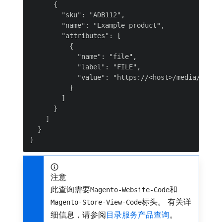
      {

        "sku": "ADB112",

        "name": "Example product",

        "attributes": [

          {

            "name": "file",

            "label": "FILE",

            "value": "https://<host>/media/catalo
          }

        ]

      }

    ]

  }

注意
此查询需要
和
Magento-Website-Code
标头。 有关详
Magento-Store-View-Code
细信息，请参阅
目录服务产品查询
。