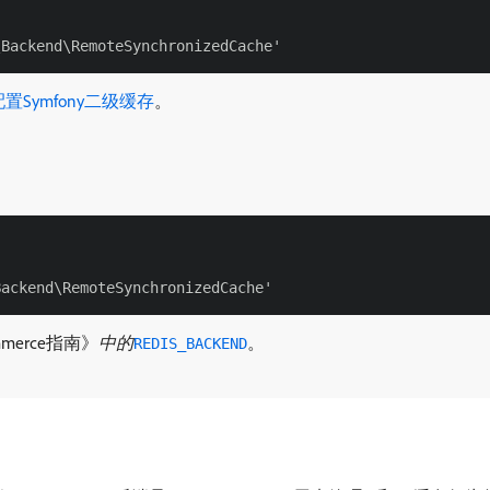
配置Symfony二级缓存
。
erce指南》
中的
。
REDIS_BACKEND