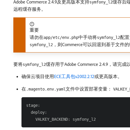
Adobe Commerce 2.4.9及更高版本支持
缓存后
symfony_l2
远程缓存服务。
重要
请勿在
中手动将
配置
app/etc/env.php
symfony_l2
，则Commerce可以回退到基于文
symfony_l2
要将
缓存用于Adobe Commerce 2.4.9，请
symfony_l2
确保云项目使用
ECE工具包v2002.2.12
或更高版本。
在
文件中设置部署变量：
.magento.env.yaml
VALKEY_
stage:

  deploy:
