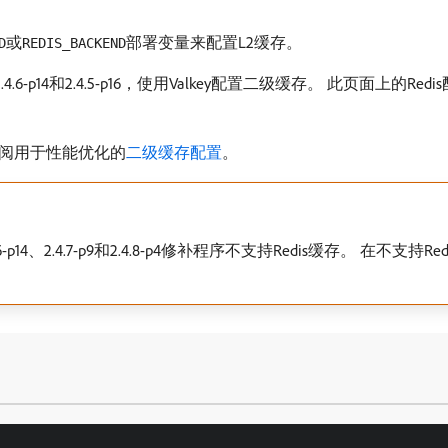
或
部署变量来配置L2缓存。
D
REDIS_BACKEND
7-p9、2.4.6-p14和2.4.5-p16，使用Valkey配置二级缓存。 此页面上
。
阅用于性能优化的
二级缓存配置
。
、2.4.6-p14、2.4.7-p9和2.4.8-p4修补程序不支持Redis缓存。 在