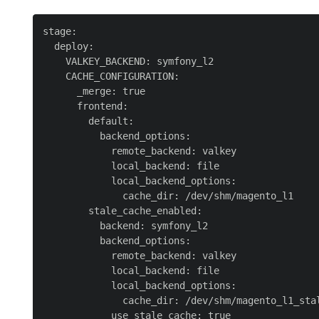
stage:

  deploy:

    VALKEY_BACKEND: symfony_l2

    CACHE_CONFIGURATION:

      _merge: true

      frontend:

        default:

          backend_options:

            remote_backend: valkey

            local_backend: file

            local_backend_options:

              cache_dir: /dev/shm/magento_l1

        stale_cache_enabled:

          backend: symfony_l2

          backend_options:

            remote_backend: valkey

            local_backend: file

            local_backend_options:

              cache_dir: /dev/shm/magento_l1_stal