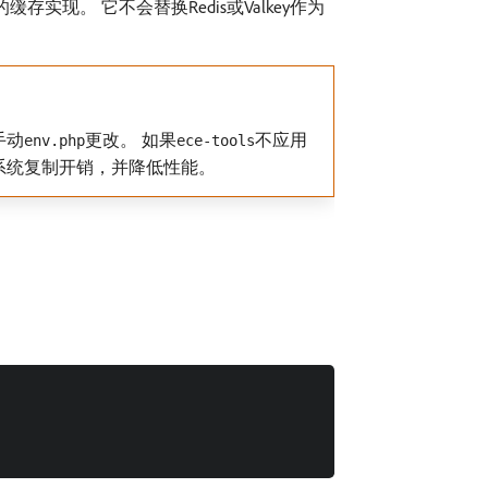
的缓存实现。 它不会替换Redis或Valkey作为
手动
更改。 如果
不应用
env.php
ece-tools
件系统复制开销，并降低性能。