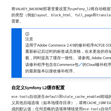
将
部署变量设置为
将自动根据
VALKEY_BACKEND
symfony_l2
的类型（例如
、
、
和
layout
block_html
full_page
transla
需要。
注意
适用于Adobe Commerce 2.4.9的修补程序
重新标记后过时的标签成员资格，在未更改的存储
载，同时提高了缓存一致性。 请参阅​_Adobe Comm
该修补程序包含在Commerce包
🔗
的Cloud修补
的最新版本以接收修补程序。
自定义Symfony L2缓存配置
自动派生
和
前端的
ece-tools
default
stale_cache_enabled
义其他后端选项（如本地缓存目录），请将
CACHE_CONFIG
成的默认值；任何忽略的选项将继续使用
自动
ece-tools