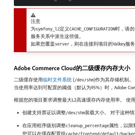
注意
为
定义
时，请勿
symfony_l2
CACHE_CONFIGURATION
服务关系中派生这些值。
如果您覆盖
，则在连接到项目的Valkey
server
Adobe Commerce Cloud的二级缓存内存大小
二级缓存使用
临时文件系统
(
)作为其存储机制。
/dev/shm
当使用率达到可配置的阈值（默认为95%）时，Adobe Co
根据您的项目要求调整最大L2高速缓存内存使用率。 使
创建支持票证以调整
装载大小。 对于这种情况
/dev/shm
在应用程序级别调整
属性，以限
cleanup_percentage
您可以在缓存配置组
cache/frontend/default/backe