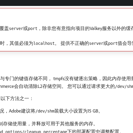
覆盖
或
，除非您有意指向项目的Valkey服务以外的缓存
server
port
服务时，其值必须为
。 提供不正确的
或
值会导
localhost
server
port
 与专门的键值存储不同， tmpfs没有键逐出策略，因此内存使
mmerce会自动清除L2存储空间。 您可以通过请求更大的
/dev/sh
用以下方法之一：
，Adobe建议将
装载大小设置为15 GB。
/dev/shm
制存储使用量，并释放可用于其他服务的内存。
下的部署配置中调整配置。
nd_options/cleanup_percentage