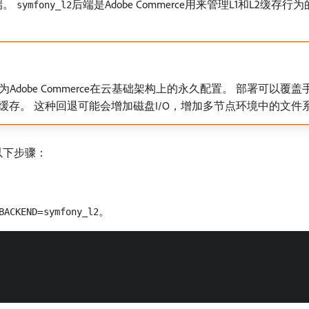
端。
后端是Adobe Commerce用来管理L1和L2缓存行为
symfony_l2
为Adobe Commerce在云基础架构上的永久配置。 部署可以覆盖
件的缓存。 这种回退可能会增加磁盘I/O，增加多节点环境中的文
完成以下步骤：
=
。
BACKEND
symfony_l2