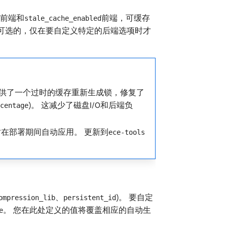
前端和
前端，可缓存
stale_cache_enabled
可选的，仅在要自定义特定的后端选项时才
标签存储，提供了一个过时的缓存重新生成锁，修复了
)。 这减少了磁盘I/O和后端负
centage
在部署期间自动应用。 更新到
ece-tools
、
)。 要自定
ompression_lib
persistent_id
。 您在此处定义的值将覆盖相应的自动生
e