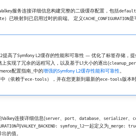
Valkey服务连接详细信息构建完整的二级缓存配置，包括
default
）已映射到已启用过时的前端。 定义
是
te
CACHE_CONFIGURATION
ACP2E-5132提高了Symfony L2缓存的性能和可靠性 — 优化了
上实现了冗余的远程写入，以及基于L1大小的逐出(
cleanup_per
erce配置指南_​中的
增强的Symfony L2缓存性能和可靠性
。
程序中（依赖于
），并在您更新到最新的
版本时
ece-tools
ece-tools
Valkey连接详细信息(
、
、
、
、
server
port
database
serializer
c
与
一起定义为
URATION
VALKEY_BACKEND: symfony_l2
_merge: tru
导出的值。