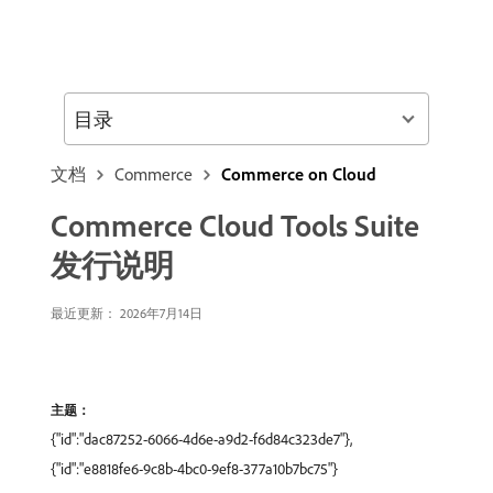
目录
文档
Commerce
Commerce on Cloud
Commerce Cloud Tools Suite
发行说明
最近更新： 2026年7月14日
主题：
{"id":"dac87252-6066-4d6e-a9d2-f6d84c323de7"},
{"id":"e8818fe6-9c8b-4bc0-9ef8-377a10b7bc75"}