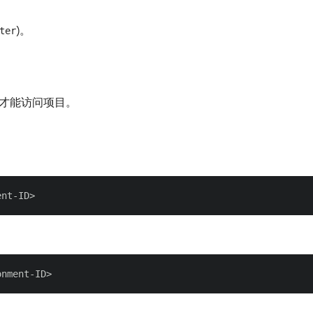
)。
ter
权限才能访问项目。