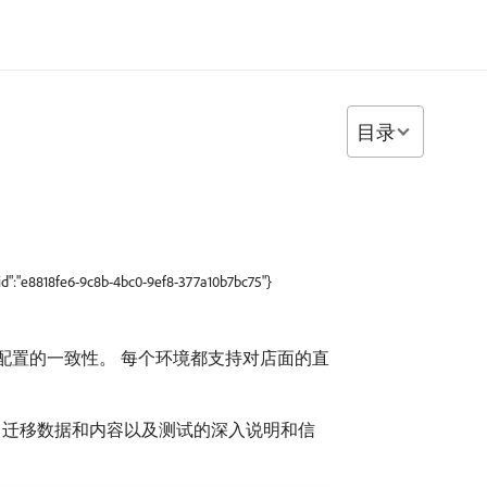
目录
"id":"e8818fe6-9c8b-4bc0-9ef8-377a10b7bc75"}
配置的一致性。 每个环境都支持对店面的直
、迁移数据和内容以及测试的深入说明和信