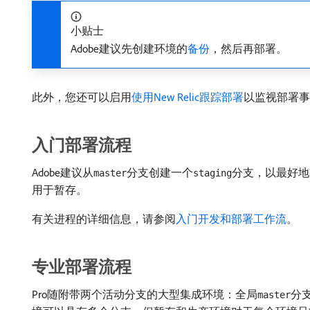
小贴士
Adobe建议先创建环境的
备份
，然后再部署。
此外，您还可以启用
使用New Relic跟踪部署
以监视部署事
入门部署流程
Adobe建议从
分支创建一个
分支，以最好地
master
staging
用于暂存。
有关进程的详细信息，请参阅
入门开发和部署工作流
。
专业部署流程
Pro随附带两个活动分支的大型集成环境：全局
分
master