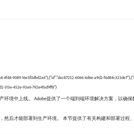
0064-4f48-9089-16e3f0dbd2a6"},{"id":"dac87252-6066-4d6e-a9d2-f6d84c323de7"},{
42d2-313e-452e-93a6-792e4fad9ff8"}
环境中上线。 Adobe提供了一个端到端环境解决方案，以确保
，然后才能部署到生产环境。 本节提供了有关构建和部署过程