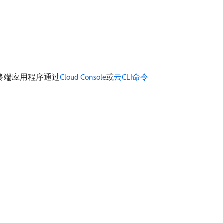
过终端应用程序通过
Cloud Console
或
云CLI命令