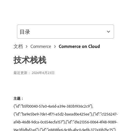
目录
文档
Commerce
Commerce on Cloud
技术栈栈
最近更新： 2026年6月23日
主题：
{"id":"b5f00040-57a0-4a6d-a39e-383b1936c2c9"},
{"id":"ba9e5be9-7de1-4f71-a5d2-baead0e425ee"},{"id":"c1256247-
af4b-46d8-9dca-0c654ecfa157"},{"id":"d1e21356-0064-4f48-9089-
16e3f0dbd2a6"},{"id":"e8818fe6-9c8b-4bc0-9ef8-377a10b7bc75"}