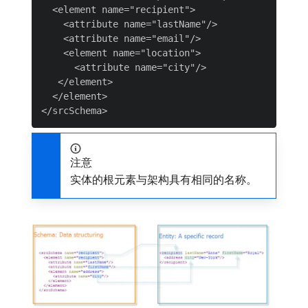
  <element name="recipient">

    <attribute name="lastName"/>

    <attribute name="email"/>

    <element name="location">

      <attribute name="city"/>

   </element>

  </element>

注意
实体的根元素与架构具有相同的名称。