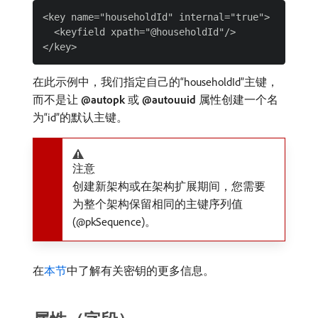
<key name="householdId" internal="true">

  <keyfield xpath="@householdId"/>

在此示例中，我们指定自己的“householdId”主键，
而不是让​
@autopk
​或​
@autouuid
​属性创建一个名
为“id”的默认主键。
注意
创建新架构或在架构扩展期间，您需要
为整个架构保留相同的主键序列值
(@pkSequence)。
在
本节
中了解有关密钥的更多信息。