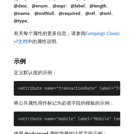
@desc
、
@enum
、
@expr
、
@label
、
@length
、
@name
、
@notNull
、
@required
、
@ref
、
@xml
、
@type
。
有关每个属性的更多信息，请参阅
Campaign Classic
v7文档
中的属性说明。
示例
定义默认值的示例：
将公共属性用作标记为必填字段的模板的示例：
使用​
@advanced
​属性隐藏的计算字段示例：