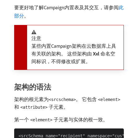
要更好地了解Campaign内置表及其交互，请参阅
此
部分
。
注意
某些内置Campaign架构在云数据库上具
有关联的架构。 这些架构由​
Xxl
​命名空
间标识，不得修改或扩展。
架构的语法
架构的根元素为​
。 它包含​
​
<srcschema>
<element>
和​
​子元素。
<attribute>
第一个​
​子元素与实体的根一致。
<element>
<srcSchema name="recipient" namespace="cus">
