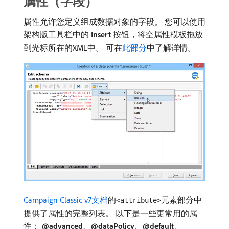
属性（字段）
属性允许您定义组成数据对象的字段。 您可以使用
架构版工具栏中的​
Insert
​按钮，将空属性模板拖放
到光标所在的XML中。 可在
此部分
中了解详情。
Campaign Classic v7文档
的
元素部分中
<attribute>
提供了属性的完整列表。 以下是一些更常用的属
性：
@advanced
、
@dataPolicy
、
@default
、