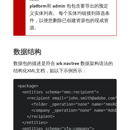
platform
​和​
admin
​包包含要导出的预定
义实体列表。 每个实体均链接到筛选条
件，以便您删除已创建资源包的现成资
源。
数据结构
数据包的描述是符合​
xrk:navtree
​数据架构语法的
结构化XML文档，如以下示例所示：
<package>

  <entities schema="nms:recipient">

    <recipient email="john.smith@adobe.com" lastN
      <folder _operation="none" name="nmsRootFold
      <company _operation="none" name="Adobe"/>

    </recipient>

  </entities>

  <entities schema="sfa:company">
