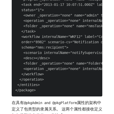
   <task end="2013-01-17 10:07:51.000Z" label="M
   status="1">

    <owner _operation="none" name="admin" type="0
    <operation _operation="none" internalName="OP
    <folder _operation="none" name="nmsTask"/>

   </task>

   <workflow internalName="WKF12" label="Campaign
   order="8982" scenario-cs="Notification of the 
   schema="nms:recipient">

    <scenario internalName="notifySupervisor"/>

    <desc></desc>

    <folder _operation="none" name="Folder4"/>

    <operation _operation="none" internalName="OP
   </workflow>

  </operation>

 </entities>

在具有
属性的架构中
@pkgAdmin and @pkgPlatform
定义了包类型的隶属关系。 这两个属性都接收定义