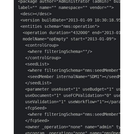
<package author="Administrator (admin)" buildNumb
label="" name="" namespace="" vendor="">

 <desc></desc>

 <version buildDate="2013-01-09 10:30:18.954Z"/>

 <entities schema="nms:operation">

  <operation duration="432000" end="2013-01-14" i
  modelName="opEmpty" start="2013-01-09">

   <controlGroup>

    <where filteringSchema=""/>

   </controlGroup>

   <seedList>

    <where filteringSchema="nms:seedMember"></whe
    <seedMember internalName="SDM1"></seedMember>
   </seedList>

   <parameter useAsset="1" useBudget="1" useContr
   useDocument="1" useFCPValidation="0" useSeedMe
   useValidation="1" useWorkflow="1"></parameter>
   <fcpSeed>

    <where filteringSchema="nms:seedMember"></whe
   </fcpSeed>

   <owner _operation="none" name="admin" type="0"
   <program _operation="none" name="nmsOperations