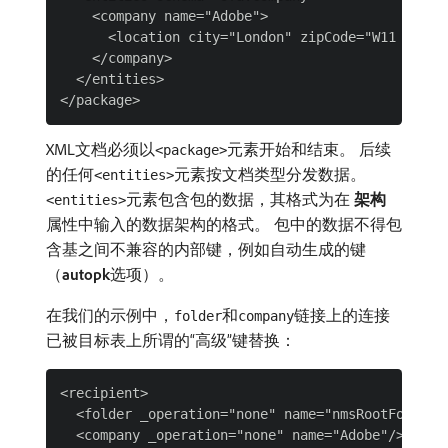
    <company name="Adobe">

      <location city="London" zipCode="W11 2BQ"/>
    </company>

  </entities>

XML文档必须以
元素开始和结束。 后续
<package>
的任何
元素按文档类型分发数据。
<entities>
元素包含包的数据，其格式为在​
架构
​
<entities>
属性中输入的数据架构的格式。 包中的数据不得包
含基之间不兼容的内部键，例如自动生成的键
（
autopk
​选项）。
在我们的示例中，
和
链接上的连接
folder
company
已被目标表上所谓的“高级”键替换：
<recipient>

  <folder _operation="none" name="nmsRootFolder"/
  <company _operation="none" name="Adobe"/>
