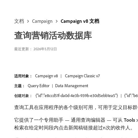
文档
Campaign
Campaign v8 文档
查询营销活动数据库
最近更新： 2026年5月12日
Campaign v8
Campaign Classic v7
适用对象：
Query Editor
Data Management
主题：
{"id":"e8ccd51f-da0d-4e3b-939b-e30d5ebb1ea5"}
{"id":"
创建对象：
查询工具在应用程序的各个级别可用，可用于定义目标群
它提供了一个专用助手 — 通用查询编辑器 — 可从​
Tools 
检索在给定时间段内点击新闻稿链接超过n次的收件人。