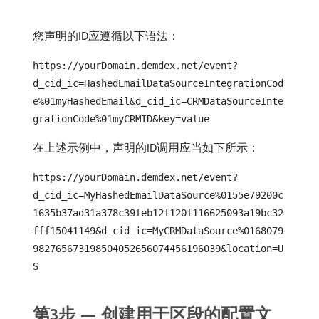
您声明的ID应遵循以下语法：
https://yourDomain.demdex.net/event?
d_cid_ic=HashedEmailDataSourceIntegrationCod
e%01myHashedEmail&d_cid_ic=CRMDataSourceInte
grationCode%01myCRMID&key=value
在上述示例中，声明的ID调用应当如下所示：
https://yourDomain.demdex.net/event?
d_cid_ic=MyHashedEmailDataSource%0155e79200c
1635b37ad31a378c39feb12f120f116625093a19bc32
fff15041149&d_cid_ic=MyCRMDataSource%0168079
982765673198504052656074456196039&location=U
S
第3步 — 创建用于区段的配置文