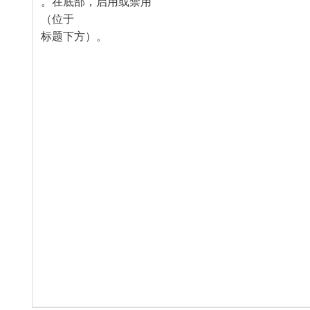
。在底部，启用或禁用​
（位于​
​标题下方）。