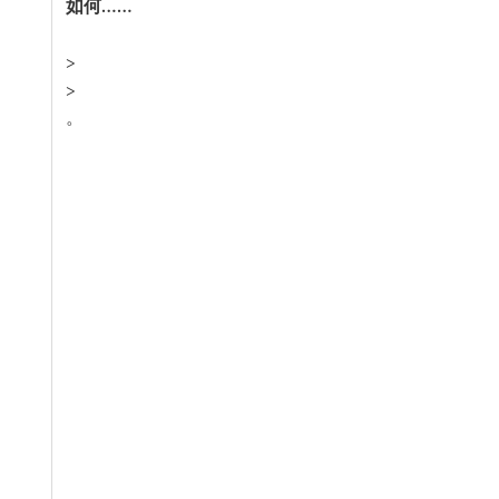
>
>
。