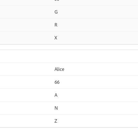
G
R
X
Alice
66
A
N
Z