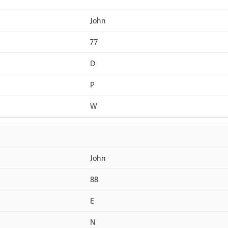
John
77
D
P
W
John
88
E
N