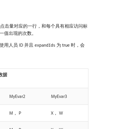
配点击量对应的一行，和每个具有相应访问标
唯一值出现的次数。
人员 ID 并且
为 true 时，会
expandIds
数据
MyEvar2
MyEvar3
M， P
X， W