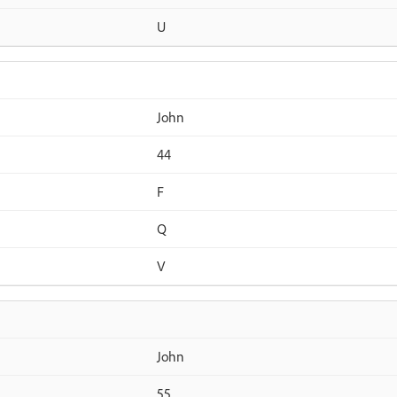
U
John
44
F
Q
V
John
55