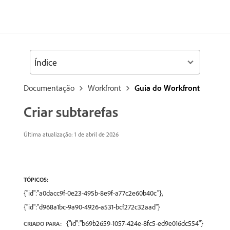
Índice
Documentação
Workfront
Guia do Workfront
Criar subtarefas
Última atualização: 1 de abril de 2026
TÓPICOS:
{"id":"a0dacc9f-0e23-495b-8e9f-a77c2e60b40c"},
{"id":"d968a1bc-9a90-4926-a531-bcf272c32aad"}
{"id":"b69b2659-1057-424e-8fc5-ed9e016dc554"}
CRIADO PARA: