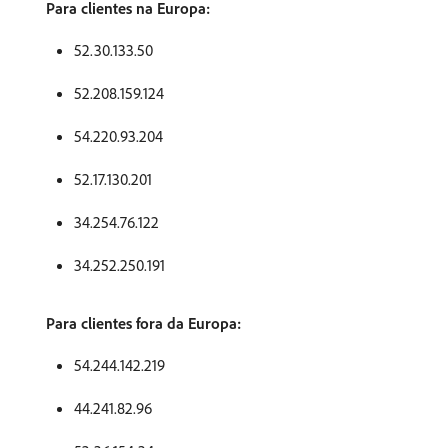
Para clientes na Europa:
52.30.133.50
52.208.159.124
54.220.93.204
52.17.130.201
34.254.76.122
34.252.250.191
Para clientes fora da Europa:
54.244.142.219
44.241.82.96