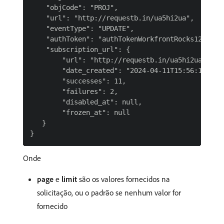
    "objCode": "PROJ",

    "url": "http://requestb.in/ua5hi2ua",

    "eventType": "UPDATE",

    "authToken": "authTokenWorkfrontRocks1234_"

    "subscription_url": {

        "url": "http://requestb.in/ua5hi2ua",

        "date_created": "2024-04-11T15:56:14.1694
        "successes": 11,

        "failures": 2,

        "disabled_at": null,

        "frozen_at": null

   }

Onde
page
e
limit
são os valores fornecidos na
solicitação, ou o padrão se nenhum valor for
fornecido