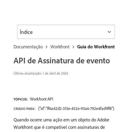
Índice
Documentação
Workfront
Guia do Workfront
API de Assinatura de evento
Última atualização: 1 de abril de 2026
Workfront API
TÓPICOS:
{"id":"ff6a42d2-313e-452e-93a6-792e4fad9ff8"}
CRIADO PARA:
Quando ocorre uma ação em um objeto do Adobe
Workfront que é compatível com assinaturas de