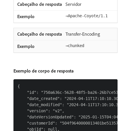
Servidor
→Apache-Coyote/1.1
Transfer-Encoding
→chunked
Exemplo de corpo de resposta
{

    "id": "750a636c-5628-48f5-ba26-26b7ce537ac2",
    "date_created": "2024-04-11T17:10:10.305981",
    "date_modified": "2024-04-11T17:10:10.305981"
    "version": "v2",

    "dateVersionUpdated": "2025-01-15T04:04:04.40
    "customerId": "504f9640000013401be513579fbebf
    "objId": null,
