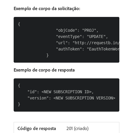
Exemplo de corpo da solicitação:
{

                "objCode": "PROJ",

                "eventType": "UPDATE",

                "url": "http://requestb.in/ua5hi2
                "authToken": "EauthTokenWorkfront
Exemplo de corpo de resposta
{

    "id": <NEW SUBSCRIPTION ID>,

    "version": <NEW SUBSCRIPTION VERSION>

201 (criado)