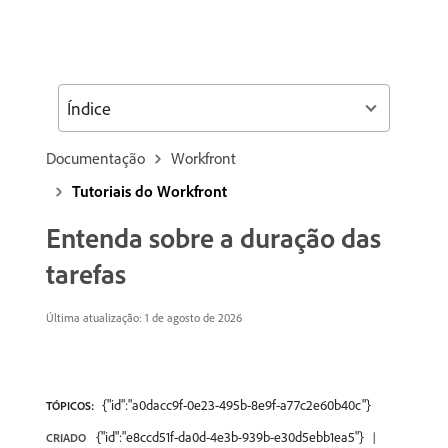
Índice
Documentação
Workfront
Tutoriais do Workfront
Entenda sobre a duração das
tarefas
Última atualização: 1 de agosto de 2026
{"id":"a0dacc9f-0e23-495b-8e9f-a77c2e60b40c"}
TÓPICOS:
{"id":"e8ccd51f-da0d-4e3b-939b-e30d5ebb1ea5"}
CRIADO