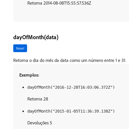
Retorna 2014-08-08T15:55:57.536Z
dayOfMonth(data)
Novo!
Retorna o dia do mês da data como um número entre 1 e 31.
Exemplos:
dayOfMonth("2016-12-28T16:03:06.372Z")
Retorna 28
dayOfMonth("2015-01-05T11:36:39.138Z")
Devoluções 5