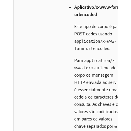
Aplicativo/x-www-form-
urlencoded
Este tipo de corpo é para
POST dados usando
application/x-www-
.
form-urlencoded
Para
application/x-
, o
www-form-urlencoded
corpo da mensagem
HTTP enviada ao servidor
é essencialmente uma
cadeia de caracteres de
consulta. As chaves e os
valores são codificados
em pares de valores
chave separados por
e
&