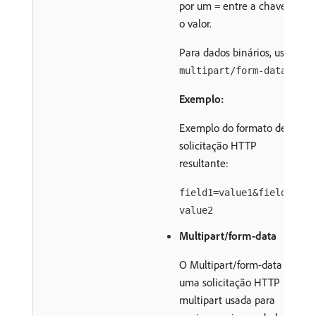
por um
entre a chave e
=
o valor.
Para dados binários, use
.
multipart/form-data
Exemplo:
Exemplo do formato de
solicitação HTTP
resultante:
field1=value1&field2=
value2
Multipart/form-data
O Multipart/form-data é
uma solicitação HTTP
multipart usada para