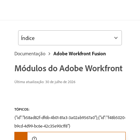
Índice
Documentação
Adobe Workfront Fusion
Módulos do Adobe Workfront
Última atualização: 30 de julho de 2026
TÓPICOS:
{"id":"b58ad82f-df6b-4b01-81a3-3a02ab9567a0"},{"id":"f48b5020-
b9cd-4d99-bc6e-42c35e90c1f8"}