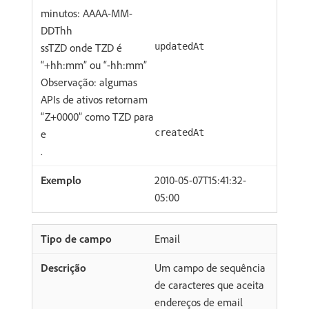
minutos: AAAA-MM-
DDThh
ssTZD onde TZD é
updatedAt
“+hh:mm” ou “-hh:mm”
Observação: algumas
APIs de ativos retornam
“Z+0000” como TZD para
e
createdAt
.
2010-05-07T15:41:32-
05:00
Email
Um campo de sequência
de caracteres que aceita
endereços de email