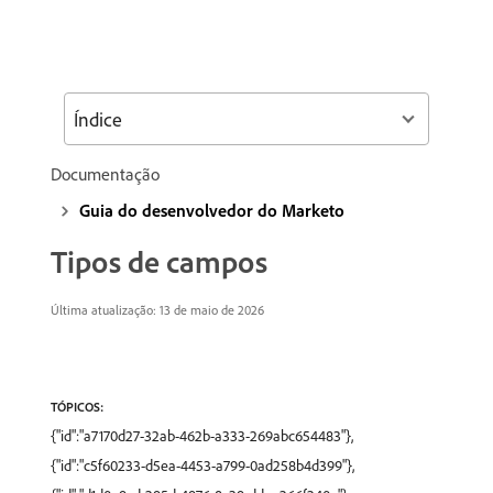
Índice
Documentação
Guia do desenvolvedor do Marketo
Tipos de campos
Última atualização: 13 de maio de 2026
TÓPICOS:
{"id":"a7170d27-32ab-462b-a333-269abc654483"},
{"id":"c5f60233-d5ea-4453-a799-0ad258b4d399"},