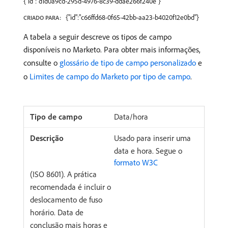
{"id":"d1d0a9cd-295d-4976-8c39-ddae266f240e"}
{"id":"c66ffd68-0f65-42bb-aa23-b4020f12e0bd"}
CRIADO PARA:
A tabela a seguir descreve os tipos de campo
disponíveis no Marketo. Para obter mais informações,
consulte o
glossário de tipo de campo personalizado
e
o
Limites de campo do Marketo por tipo de campo
.
Data/hora
Usado para inserir uma
data e hora. Segue o
formato W3C
(ISO 8601). A prática
recomendada é incluir o
deslocamento de fuso
horário. Data de
conclusão mais horas e