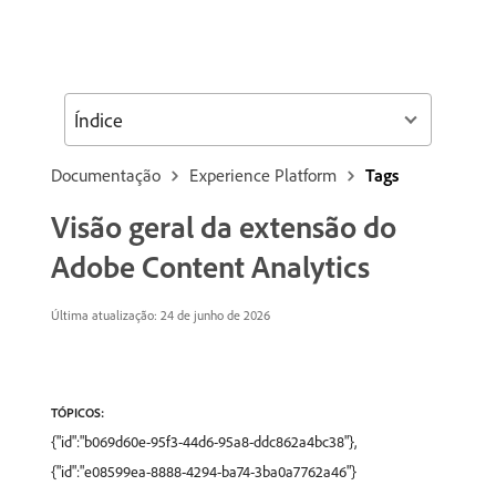
Índice
Documentação
Experience Platform
Tags
Visão geral da extensão do
Adobe Content Analytics
Última atualização: 24 de junho de 2026
TÓPICOS:
{"id":"b069d60e-95f3-44d6-95a8-ddc862a4bc38"},
{"id":"e08599ea-8888-4294-ba74-3ba0a7762a46"}