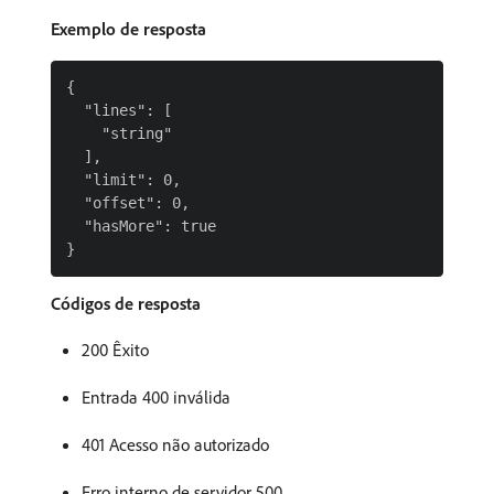
Exemplo de resposta
{

  "lines": [

    "string"

  ],

  "limit": 0,

  "offset": 0,

  "hasMore": true

Códigos de resposta
200 Êxito
Entrada 400 inválida
401 Acesso não autorizado
Erro interno de servidor 500