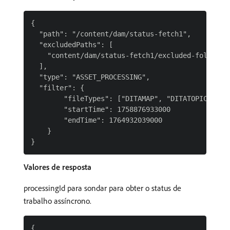
{

  "path": "/content/dam/status-fetch1",

  "excludedPaths": [

    "content/dam/status-fetch1/excluded-folder"

  ],

  "type": "ASSET_PROCESSING",

  "filter": {

        "fileTypes": ["DITAMAP", "DITATOPIC"],

        "startTime": 1758876933000

        "endTime": 1764932039000

    }

Valores de resposta
processingId para sondar para obter o status de
trabalho assíncrono.
{
