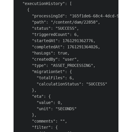
  "executionHistory": [

    {

      "processingId": "165f1de6-68c4-4dcd-9223-2b
      "path": "/content/dam/22858",

      "status": "SUCCESS",

      "triggeredCount": 6,

      "startedAt": 1761291362776,

      "completedAt": 1761291364026,

      "hasLogs": true,

      "createdBy": "user",

      "type": "ASSET_PROCESSING",

      "migrationSet": {

        "totalFiles": 6,

        "calculationStatus": "SUCCESS"

      },

      "eta": {

        "value": 0,

        "unit": "SECONDS"

      },

      "comments": "",

      "filter": {
