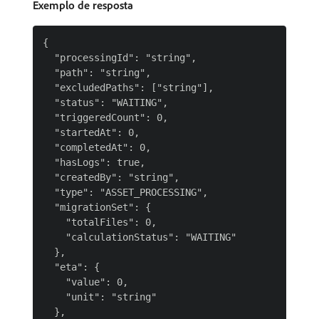
Exemplo de resposta
{

  "processingId": "string",

  "path": "string",

  "excludedPaths": ["string"],

  "status": "WAITING",

  "triggeredCount": 0,

  "startedAt": 0,

  "completedAt": 0,

  "hasLogs": true,

  "createdBy": "string",

  "type": "ASSET_PROCESSING",

  "migrationSet": {

    "totalFiles": 0,

    "calculationStatus": "WAITING"

  },

  "eta": {

    "value": 0,

    "unit": "string"

  },
