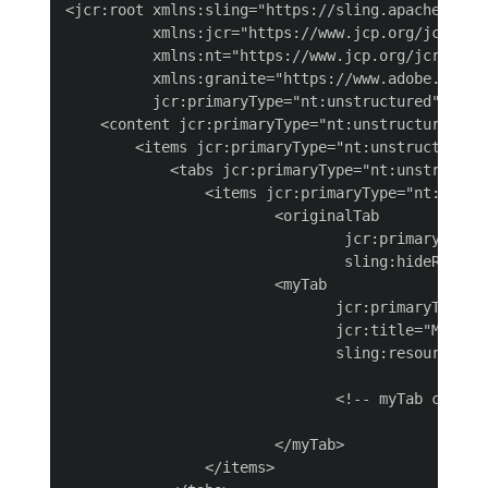
<jcr:root xmlns:sling="https://sling.apache.org/j
          xmlns:jcr="https://www.jcp.org/jcr/1.0"
          xmlns:nt="https://www.jcp.org/jcr/nt/1.
          xmlns:granite="https://www.adobe.com/jc
          jcr:primaryType="nt:unstructured">

    <content jcr:primaryType="nt:unstructured">

        <items jcr:primaryType="nt:unstructured">
            <tabs jcr:primaryType="nt:unstructure
                <items jcr:primaryType="nt:unstru
                        <originalTab

                                jcr:primaryType="
                                sling:hideResourc
                        <myTab

                               jcr:primaryType="n
                               jcr:title="My Tab"
                               sling:resourceTyp
                               <!-- myTab content
                        </myTab>

                </items>
