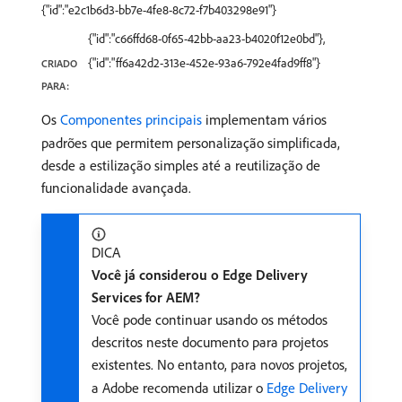
{"id":"e2c1b6d3-bb7e-4fe8-8c72-f7b403298e91"}
{"id":"c66ffd68-0f65-42bb-aa23-b4020f12e0bd"},
{"id":"ff6a42d2-313e-452e-93a6-792e4fad9ff8"}
CRIADO
PARA:
Os
Componentes principais
implementam vários
padrões que permitem personalização simplificada,
desde a estilização simples até a reutilização de
funcionalidade avançada.
DICA
Você já considerou o Edge Delivery
Services for AEM?
Você pode continuar usando os métodos
descritos neste documento para projetos
existentes. No entanto, para novos projetos,
a Adobe recomenda utilizar o
Edge Delivery