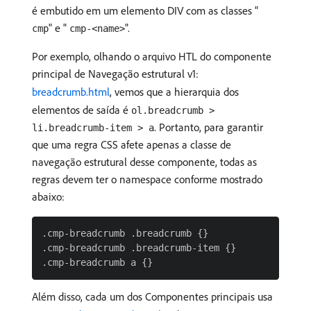
é embutido em um elemento DIV com as classes "
" e "
".
cmp
cmp-<name>
Por exemplo, olhando o arquivo HTL do componente
principal de Navegação estrutural v1:
breadcrumb.html
, vemos que a hierarquia dos
elementos de saída é
ol.breadcrumb >
. Portanto, para garantir
li.breadcrumb-item > a
que uma regra CSS afete apenas a classe de
navegação estrutural desse componente, todas as
regras devem ter o namespace conforme mostrado
abaixo:
.cmp-breadcrumb .breadcrumb {}

.cmp-breadcrumb .breadcrumb-item {}

Além disso, cada um dos Componentes principais usa