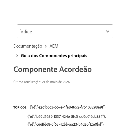
Índice
Documentação
AEM
Guia dos Componentes principais
Componente Acordeão
Última atualização: 21 de maio de 2026
{"id":"e2c1b6d3-bb7e-4fe8-8c72-f7b403298e91"}
TÓPICOS:
{"id":"b69b2659-1057-424e-8fc5-ed9e016dc554"},
{"id":"c66ffd68-0f65-42bb-aa23-b4020f12e0bd"},