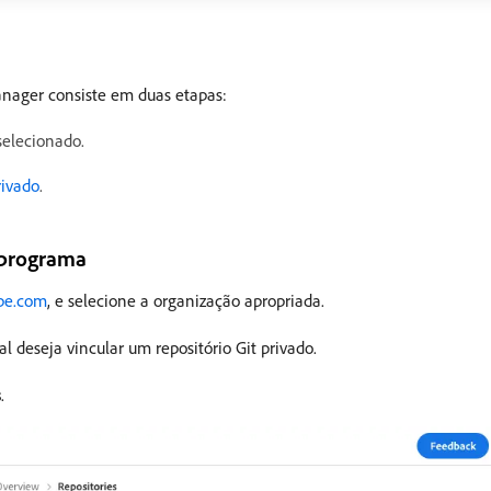
anager consiste em duas etapas:
elecionado.
rivado
.
 programa
be.com
, e selecione a organização apropriada.
l deseja vincular um repositório Git privado.
s
.