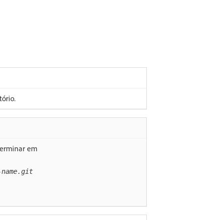
ório.
 terminar em
-name.git