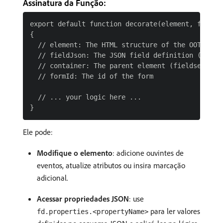
Assinatura da Função:
export default function decorate(element, fieldJs
{

  // element: The HTML structure of the OOTB comp
  // fieldJson: The JSON field definition (all au
  // container: The parent element (fieldset or f
  // formId: The id of the form

  // ... your logic here ...

Ele pode:
Modifique o elemento
: adicione ouvintes de
eventos, atualize atributos ou insira marcação
adicional.
Acessar propriedades JSON
: use
para ler valores
fd.properties.<propertyName>