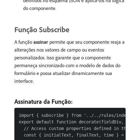
definidos no esquema JSON e aplicá-los na lógica
do componente.
Função Subscribe
A função
assinar
permite que seu componente reaja a
alterações nos valores de campo ou eventos
personalizados. Isso garante que o componente
permaneça sincronizado com o modelo de dados do
formulário e possa atualizar dinamicamente sua
interface.
Assinatura da Função:
import { subscribe } from '../../rules/index.js';
export default function decorate(fieldDiv, fieldJ
  // Access custom properties defined in the JSON
  const { initialText, finalText, time } = fieldJ