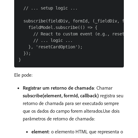
  // ... setup logic ...

  subscribe(fieldDiv, formId, (_fieldDiv, fieldMo
    fieldModel.subscribe(() => {

      // React to custom event (e.g., resetCardOp
      // ... logic ...

    }, 'resetCardOption');

  });

Ele pode:
Registrar um retorno de chamada
: Chamar
subscribe(element, formId, callback)
registra seu
retorno de chamada para ser executado sempre
que os dados do campo forem alterados.Use dois
parâmetros de retorno de chamada:
element
: o elemento HTML que representa o