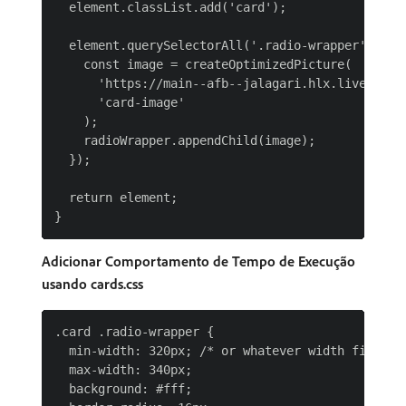
  element.classList.add('card');

  element.querySelectorAll('.radio-wrapper').forE
    const image = createOptimizedPicture(

      'https://main--afb--jalagari.hlx.live/lab/i
      'card-image'

    );

    radioWrapper.appendChild(image);

  });

  return element;

Adicionar Comportamento de Tempo de Execução
usando cards.css
.card .radio-wrapper {

  min-width: 320px; /* or whatever width fits you
  max-width: 340px;

  background: #fff;
