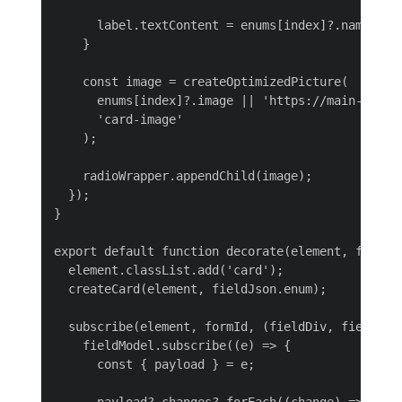
      label.textContent = enums[index]?.name;

    }

    const image = createOptimizedPicture(

      enums[index]?.image || 'https://main--afb--
      'card-image'

    );

    radioWrapper.appendChild(image);

  });

}

export default function decorate(element, fieldJs
  element.classList.add('card');

  createCard(element, fieldJson.enum);

  subscribe(element, formId, (fieldDiv, fieldMode
    fieldModel.subscribe((e) => {

      const { payload } = e;

      payload?.changes?.forEach((change) => {
