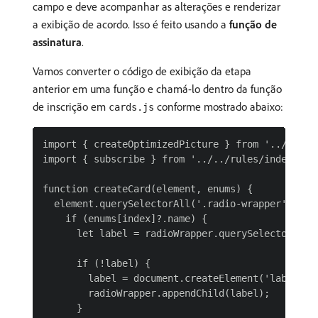
campo e deve acompanhar as alterações e renderizar
a exibição de acordo. Isso é feito usando a
função de
assinatura
.
Vamos converter o código de exibição da etapa
anterior em uma função e chamá-lo dentro da função
de inscrição em
conforme mostrado abaixo:
cards.js
import { createOptimizedPicture } from '../../../
import { subscribe } from '../../rules/index.js';
function createCard(element, enums) {

  element.querySelectorAll('.radio-wrapper').forE
    if (enums[index]?.name) {

      let label = radioWrapper.querySelector('lab
      if (!label) {

        label = document.createElement('label');

        radioWrapper.appendChild(label);

      }
