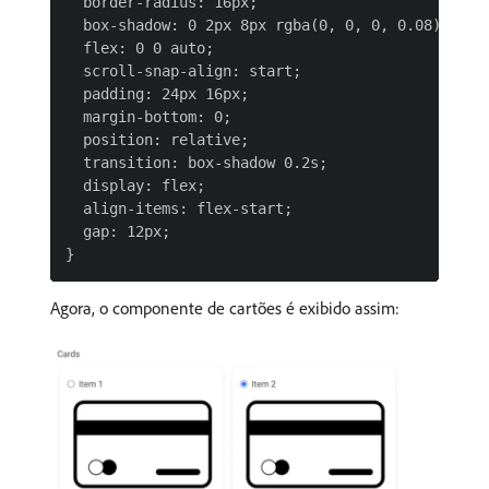
  border-radius: 16px;

  box-shadow: 0 2px 8px rgba(0, 0, 0, 0.08);

  flex: 0 0 auto;

  scroll-snap-align: start;

  padding: 24px 16px;

  margin-bottom: 0;

  position: relative;

  transition: box-shadow 0.2s;

  display: flex;

  align-items: flex-start;

  gap: 12px;

Agora, o componente de cartões é exibido assim: