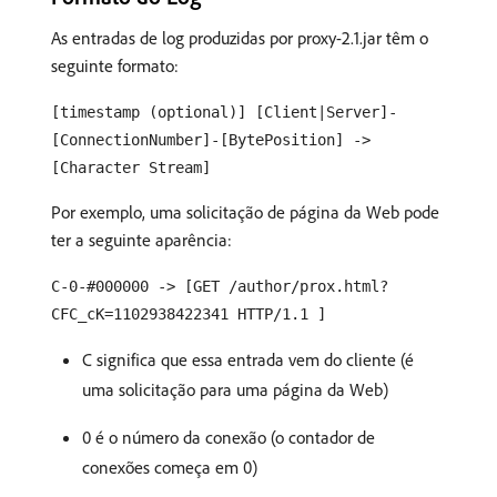
As entradas de log produzidas por proxy-2.1.jar têm o
seguinte formato:
[timestamp (optional)] [Client|Server]-
[ConnectionNumber]-[BytePosition] ->
[Character Stream]
Por exemplo, uma solicitação de página da Web pode
ter a seguinte aparência:
C-0-#000000 -> [GET /author/prox.html?
CFC_cK=1102938422341 HTTP/1.1 ]
C significa que essa entrada vem do cliente (é
uma solicitação para uma página da Web)
0 é o número da conexão (o contador de
conexões começa em 0)