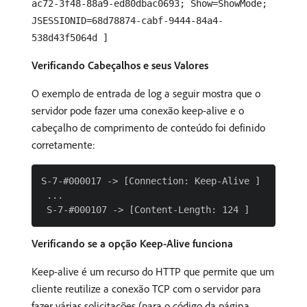
ac72-3f48-88a9-ed80dbac0693; Show=ShowMode;
JSESSIONID=68d78874-cabf-9444-84a4-
538d43f5064d ]
Verificando Cabeçalhos e seus Valores
O exemplo de entrada de log a seguir mostra que o
servidor pode fazer uma conexão keep-alive e o
cabeçalho de comprimento de conteúdo foi definido
corretamente:
S-7-#000017 -> [Connection: Keep-Alive ]

 ...

Verificando se a opção Keep-Alive funciona
Keep-alive é um recurso do HTTP que permite que um
cliente reutilize a conexão TCP com o servidor para
fazer várias solicitações (para o código da página,