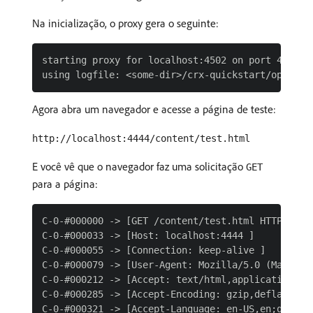
Na inicialização, o proxy gera o seguinte:
starting proxy for localhost:4502 on port 4444

Agora abra um navegador e acesse a página de teste:
http://localhost:4444/content/test.html
E você vê que o navegador faz uma solicitação
GET
para a página:
C-0-#000000 -> [GET /content/test.html HTTP/1.1 ]
C-0-#000033 -> [Host: localhost:4444 ]

C-0-#000055 -> [Connection: keep-alive ]

C-0-#000079 -> [User-Agent: Mozilla/5.0 (Macinto
C-0-#000212 -> [Accept: text/html,application/xht
C-0-#000285 -> [Accept-Encoding: gzip,deflate,sdc
C-0-#000321 -> [Accept-Language: en-US,en;q=0.8 ]