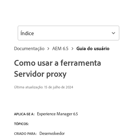
Índice
Documentação
AEM 6.5
Guia do usuário
Como usar a ferramenta
Servidor proxy
Última atualização:
15 de julho de 2024
Experience Manager 6.5
APLICA-SE A:
TÓPICOS:
Desenvolvedor
CRIADO PARA: