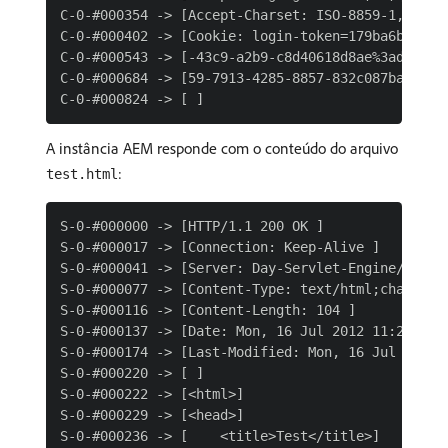
C-0-#000354 -> [Accept-Charset: ISO-8859-1,utf-8;
C-0-#000402 -> [Cookie: login-token=179ba6bd-e0a
C-0-#000543 -> [-43c9-a2b9-c8d40618d8ae%3ad87a3d
C-0-#000684 -> [59-7913-4285-8857-832c087bafd5_c
A instância AEM responde com o conteúdo do arquivo
:
test.html
S-0-#000000 -> [HTTP/1.1 200 OK ]

S-0-#000017 -> [Connection: Keep-Alive ]

S-0-#000041 -> [Server: Day-Servlet-Engine/4.1.24
S-0-#000077 -> [Content-Type: text/html;charset=u
S-0-#000116 -> [Content-Length: 104 ]

S-0-#000137 -> [Date: Mon, 16 Jul 2012 11:23:38 G
S-0-#000174 -> [Last-Modified: Mon, 16 Jul 2012 1
S-0-#000220 -> [ ]

S-0-#000222 -> [<html>]

S-0-#000229 -> [<head>]

S-0-#000236 -> [    <title>Test</title>]
