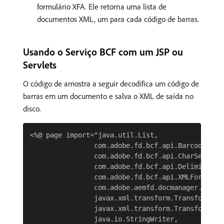
formulário XFA. Ele retorna uma lista de
documentos XML, um para cada código de barras.
Usando o Serviço BCF com um JSP ou
Servlets
O código de amostra a seguir decodifica um código de
barras em um documento e salva o XML de saída no
disco.
<%@ page import="java.util.List,

                com.adobe.fd.bcf.api.BarcodedForm
                com.adobe.fd.bcf.api.CharSet,

                com.adobe.fd.bcf.api.Delimiter,

                com.adobe.fd.bcf.api.XMLFormat,

                com.adobe.aemfd.docmanager.Docume
                javax.xml.transform.Transformer,

                javax.xml.transform.TransformerFa
                java.io.StringWriter,
