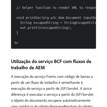
 // helper function to render XML to response

 void printDoc(org.w3c.dom.Document inputDoc,JspW
   String escapedString = StringEscapeUtils.escap
   out.println(escapedString);

 }

Utilização do serviço BCF com fluxos de
trabalho de AEM
A execução do serviço Forms com código de barras a
partir de um fluxo de trabalho é semelhante à
execução do serviço a partir de JSP/Servlet. A única
diferença é executar o serviço a partir do JSP/Servlet
o objeto do documento recupera automaticamente
uma instância do objeto ResourceResolver do objeto