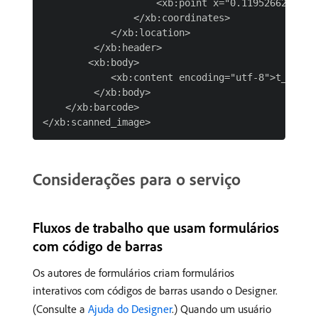
                    <xb:point x="0.119526625" y="
                </xb:coordinates>

            </xb:location>

         </xb:header>

        <xb:body>

            <xb:content encoding="utf-8">t_FormT
         </xb:body>

    </xb:barcode>

Considerações para o serviço
Fluxos de trabalho que usam formulários
com código de barras
Os autores de formulários criam formulários
interativos com códigos de barras usando o Designer.
(Consulte a
Ajuda do Designer
.) Quando um usuário