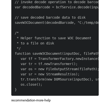
// invoke decode operation to decode barcodes in 
var decodedBarcode = bcfService.decode(inputDocu
// save decoded barcode data to disk

saveW3CDocument(decodedBarcode, "C:/temp/decoded.
/*

 * Helper function to save W3C Document

 * to a file on disk

 */

function saveW3CDocument(inputDoc, filePath) {

   var tf = TransformerFactory.newInstance();

   var tr = tf.newTransformer();

   var os = new FileOutputStream(filePath);

   var sr = new StreamResult(os);

   tr.transform(new DOMSource(inputDoc), sr);

   os.close();

recommendation-more-help