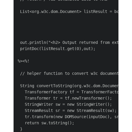
 List<org.w3c.dom.Document> listResult = bcfServ
                                                
                                                
                                                
 out.println("<h2> Output returned from extractTo
 printDoc(listResult.get(0),out);

%><%!

 // helper function to convert w3c document to st
 String convertToString(org.w3c.dom.Document inpu
   TransformerFactory tf = TransformerFactory.new
   Transformer tr = tf.newTransformer();

   StringWriter sw = new StringWriter();

   StreamResult sr = new StreamResult(sw);

   tr.transform(new DOMSource(inputDoc), sr);

   return sw.toString();

 }
