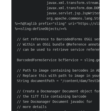
                javax.xml.transform.stream.Stream
                javax.xml.transform.dom.DOMSource
                javax.servlet.jsp.JspWriter,

                org.apache.commons.lang.StringEsc
%><%@taglib prefix="sling" uri="https://sling.apa
%><sling:defineObjects/><%

 // Get reference to BarcodedForms OSGi service.

 // Within an OSGi bundle @Reference annotation

 // can be used to retrieve service reference

 BarcodedFormsService bcfService = sling.getServi
 // Path to image containing barcodes in AEM repo
 // Replace this with path to image in your repos
 String documentPath = "/content/dam/TestImage-01
 // Create a Docmanager Document object for

 // the tiff file containing barcode

 // See Docmanager Document javadoc for

 // more details
