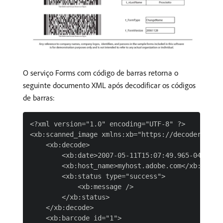
O serviço Forms com código de barras retorna o
seguinte documento XML após decodificar os códigos
de barras:
<?xml version="1.0" encoding="UTF-8" ?>

<xb:scanned_image xmlns:xb="https://decoder.barc
    <xb:decode>

        <xb:date>2007-05-11T15:07:49.965-04:00</x
        <xb:host_name>myhost.adobe.com</xb:host_n
        <xb:status type="success">

            <xb:message />

        </xb:status>

    </xb:decode>

    <xb:barcode id="1">
