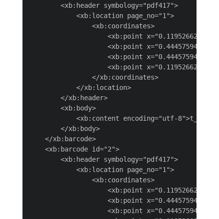
        <xb:header symbology="pdf417">

            <xb:location page_no="1">

                <xb:coordinates>

                    <xb:point x="0.119526625" y="
                    <xb:point x="0.44457594" y="0
                    <xb:point x="0.44457594" y="0
                    <xb:point x="0.119526625" y="
                </xb:coordinates>

            </xb:location>

        </xb:header>

        <xb:body>

            <xb:content encoding="utf-8">t_SID t
        </xb:body>

    </xb:barcode>

    <xb:barcode id="2">

        <xb:header symbology="pdf417">

            <xb:location page_no="1">

                <xb:coordinates>

                    <xb:point x="0.119526625" y="
                    <xb:point x="0.44457594" y="0
                    <xb:point x="0.44457594" y="0