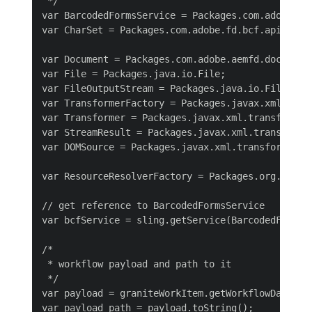
 */

var BarcodedFormsService = Packages.com.adobe.fd.
var CharSet = Packages.com.adobe.fd.bcf.api.CharS
var Document = Packages.com.adobe.aemfd.docmanage
var File = Packages.java.io.File;

var FileOutputStream = Packages.java.io.FileOutpu
var TransformerFactory = Packages.javax.xml.trans
var Transformer = Packages.javax.xml.transform.Tr
var StreamResult = Packages.javax.xml.transform.s
var DOMSource = Packages.javax.xml.transform.dom.
var ResourceResolverFactory = Packages.org.apache
// get reference to BarcodedFormsService

var bcfService = sling.getService(BarcodedFormsSe
/*

 * workflow payload and path to it

 */

var payload = graniteWorkItem.getWorkflowData().g
var payload_path = payload.toString();
