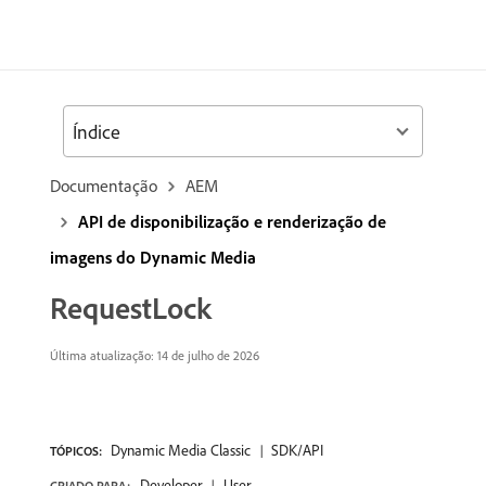
Índice
Documentação
AEM
API de disponibilização e renderização de
imagens do Dynamic Media
RequestLock
Última atualização: 14 de julho de 2026
Dynamic Media Classic
SDK/API
TÓPICOS:
Developer
User
CRIADO PARA: