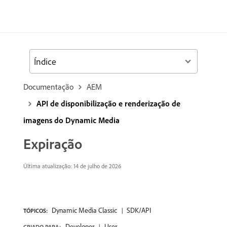
Índice
Documentação
AEM
API de disponibilização e renderização de
imagens do Dynamic Media
Expiração
Última atualização: 14 de julho de 2026
Dynamic Media Classic
SDK/API
TÓPICOS:
Developer
User
CRIADO PARA: