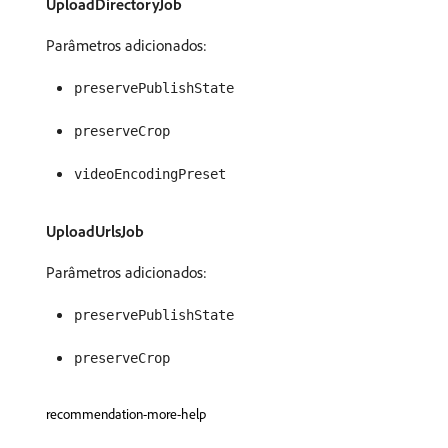
UploadDirectoryJob
Parâmetros adicionados:
preservePublishState
preserveCrop
videoEncodingPreset
UploadUrlsJob
Parâmetros adicionados:
preservePublishState
preserveCrop
recommendation-more-help