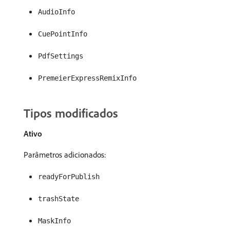
AudioInfo
CuePointInfo
PdfSettings
PremeierExpressRemixInfo
Tipos modificados
Ativo
Parâmetros adicionados:
readyForPublish
trashState
MaskInfo