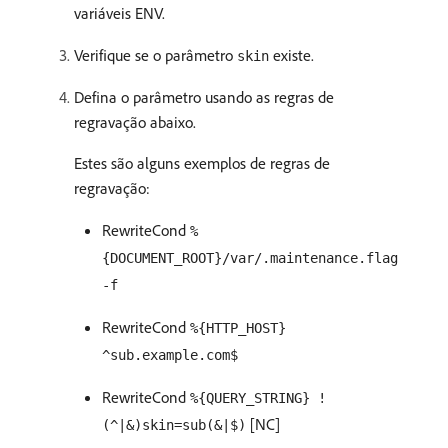
variáveis ENV.
Verifique se o parâmetro
existe.
skin
Defina o parâmetro usando as regras de
regravação abaixo.
Estes são alguns exemplos de regras de
regravação:
RewriteCond
%
{DOCUMENT_ROOT}/var/.maintenance.flag
-f
RewriteCond
%{HTTP_HOST}
^sub.example.com$
RewriteCond
%{QUERY_STRING} !
[NC]
(^|&)skin=sub(&|$)