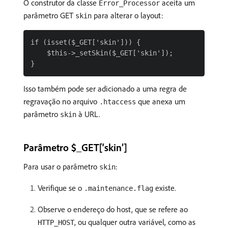
O construtor da classe
aceita um
Error_Processor
parâmetro GET
para alterar o layout:
skin
if (isset($_GET['skin'])) {

    $this->_setSkin($_GET['skin']);

Isso também pode ser adicionado a uma regra de
regravação no arquivo
que anexa um
.htaccess
parâmetro
à URL.
skin
Parâmetro $_GET[‘skin’]
Para usar o parâmetro
:
skin
Verifique se o
existe.
.maintenance.flag
Observe o endereço do host, que se refere ao
, ou qualquer outra variável, como as
HTTP_HOST