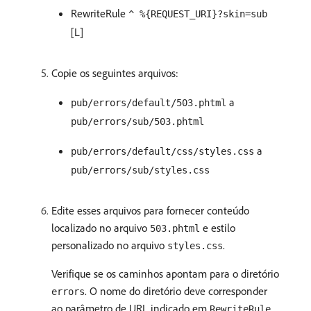
RewriteRule
^ %{REQUEST_URI}?skin=sub
[L]
Copie os seguintes arquivos:
a
pub/errors/default/503.phtml
pub/errors/sub/503.phtml
a
pub/errors/default/css/styles.css
pub/errors/sub/styles.css
Edite esses arquivos para fornecer conteúdo
localizado no arquivo
e estilo
503.phtml
personalizado no arquivo
.
styles.css
Verifique se os caminhos apontam para o diretório
. O nome do diretório deve corresponder
errors
ao parâmetro de URL indicado em
.
RewriteRule