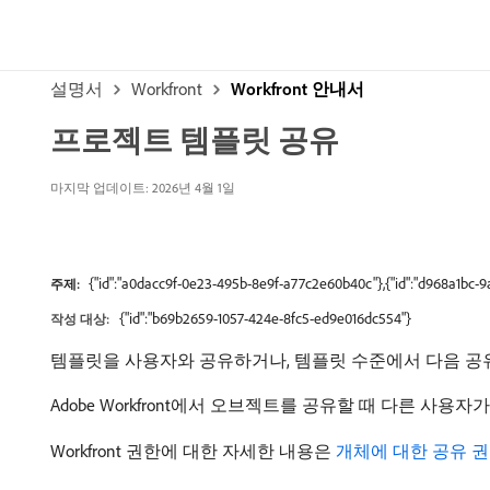
설명서
Workfront
Workfront 안내서
프로젝트 템플릿 공유
마지막 업데이트: 2026년 4월 1일
{"id":"a0dacc9f-0e23-495b-8e9f-a77c2e60b40c"},{"id":"d968a1bc-
주제:
{"id":"b69b2659-1057-424e-8fc5-ed9e016dc554"}
작성 대상:
템플릿을 사용자와 공유하거나, 템플릿 수준에서 다음 공
Adobe Workfront에서 오브젝트를 공유할 때 다른 사
Workfront 권한에 대한 자세한 내용은
개체에 대한 공유 권